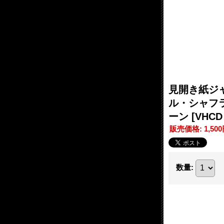
見開き紙ジャケ
ル・シャフラノ
ーン
[VHCD 
販売価格
:
1,50
数量
: