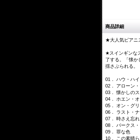
商品詳細
★大人気ピアニ
★スインギンな
了する。「懐か
揺さぶられる。
01． ハウ・ハ
02． アローン
03． 懐かしの
04． ホエン・
05． オン・
06． ラスト
07． 時さえ忘
08． バークス
09． 罪な色
10． この素晴