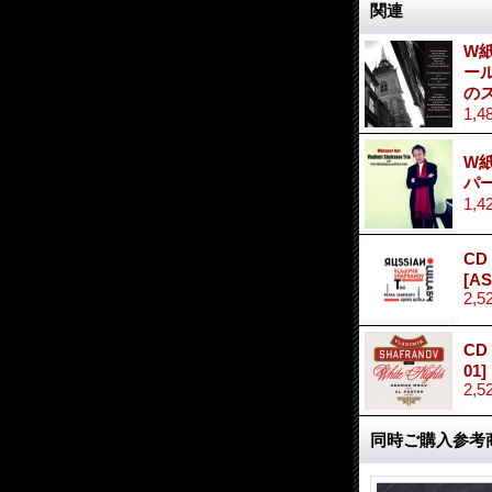
関連
W紙
ール
の
1,4
W紙
パ
1,4
CD
[
AS
2,5
CD
01
]
2,5
同時ご購入参考