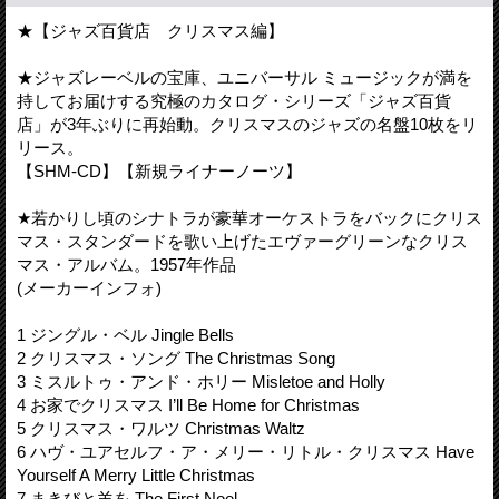
★【ジャズ百貨店 クリスマス編】
★ジャズレーベルの宝庫、ユニバーサル ミュージックが満を
持してお届けする究極のカタログ・シリーズ「ジャズ百貨
店」が3年ぶりに再始動。クリスマスのジャズの名盤10枚をリ
リース。
【SHM-CD】【新規ライナーノーツ】
★若かりし頃のシナトラが豪華オーケストラをバックにクリス
マス・スタンダードを歌い上げたエヴァーグリーンなクリス
マス・アルバム。1957年作品
(メーカーインフォ)
1 ジングル・ベル Jingle Bells
2 クリスマス・ソング The Christmas Song
3 ミスルトゥ・アンド・ホリー Misletoe and Holly
4 お家でクリスマス I’ll Be Home for Christmas
5 クリスマス・ワルツ Christmas Waltz
6 ハヴ・ユアセルフ・ア・メリー・リトル・クリスマス Have
Yourself A Merry Little Christmas
7 まきびと羊を The First Noel