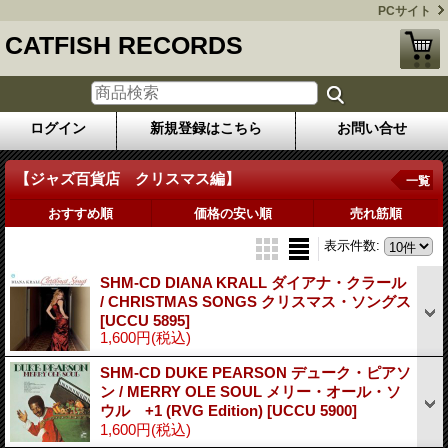
PCサイト
CATFISH RECORDS
ログイン
新規登録はこちら
お問い合せ
【ジャズ百貨店 クリスマス編】
一覧
おすすめ順
価格の安い順
売れ筋順
表示件数
:
SHM-CD DIANA KRALL ダイアナ・クラール
/ CHRISTMAS SONGS クリスマス・ソングス
[UCCU 5895]
1,600円
(税込)
SHM-CD DUKE PEARSON デューク・ピアソ
ン / MERRY OLE SOUL メリー・オール・ソ
ウル +1 (RVG Edition)
[UCCU 5900]
1,600円
(税込)