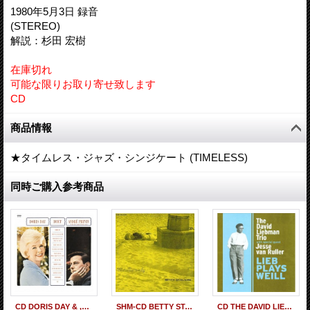
1980年5月3日 録音
(STEREO)
解説：杉田 宏樹
在庫切れ
可能な限りお取り寄せ致します
CD
商品情報
★タイムレス・ジャズ・シンジケート (TIMELESS)
同時ご購入参考商品
CD DORIS DAY & ,ANDRE PREVINドリス・デイ ＆ アンドレ・プレヴィン / DUET デュエット
SHM-CD BETTY ST. CLAIRE ベティ・セント・クレア / WHAT IS THERE TO SAY ホワット・イズ・ゼア・トゥ・セイ
CD THE DAVID LIEBMAN TRIO FEAT.JESSI VAN RULLER デヴィッド・リーブマン・トリオ・フィーチャリング・ジェシ・ヴァン・ルーラー / リーブ・プレイズ・ヴァイル