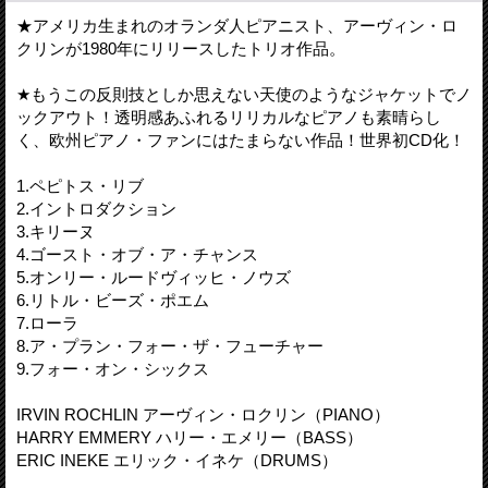
★アメリカ生まれのオランダ人ピアニスト、アーヴィン・ロ
クリンが1980年にリリースしたトリオ作品。
★もうこの反則技としか思えない天使のようなジャケットでノ
ックアウト！透明感あふれるリリカルなピアノも素晴らし
く、欧州ピアノ・ファンにはたまらない作品！世界初CD化！
1.ペピトス・リブ
2.イントロダクション
3.キリーヌ
4.ゴースト・オブ・ア・チャンス
5.オンリー・ルードヴィッヒ・ノウズ
6.リトル・ビーズ・ポエム
7.ローラ
8.ア・プラン・フォー・ザ・フューチャー
9.フォー・オン・シックス
IRVIN ROCHLIN アーヴィン・ロクリン（PIANO）
HARRY EMMERY ハリー・エメリー（BASS）
ERIC INEKE エリック・イネケ（DRUMS）