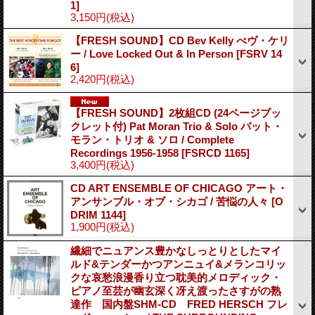
1]
3,150円
(税込)
【FRESH SOUND】CD Bev Kelly べヴ・ケリ
ー / Love Locked Out & In Person
[FSRV 14
6]
2,420円
(税込)
【FRESH SOUND】2枚組CD (24ページブッ
クレット付) Pat Moran Trio & Solo パット・
モラン・トリオ & ソロ / Complete
Recordings 1956-1958
[FSRCD 1165]
3,400円
(税込)
CD ART ENSEMBLE OF CHICAGO アート・
アンサンブル・オブ・シカゴ / 苦悩の人々
[O
DRIM 1144]
1,900円
(税込)
繊細でニュアンス豊かなしっとりとしたマイ
ルド&テンダーかつアンニュイ&メランコリッ
クな哀愁浪漫香り立つ耽美的メロディック・
ピアノ至芸が幽玄深く冴え渡ったさすがの熟
達作 国内盤SHM-CD FRED HERSCH フレ