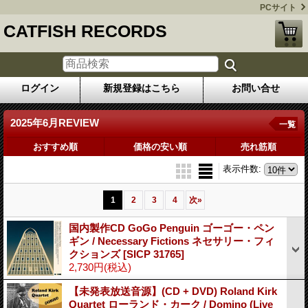
PCサイト
CATFISH RECORDS
ログイン
新規登録はこちら
お問い合せ
2025年6月REVIEW
一覧
おすすめ順
価格の安い順
売れ筋順
表示件数
:
1
2
3
4
次
»
国内製作CD GoGo Penguin ゴーゴー・ペン
ギン / Necessary Fictions ネセサリー・フィ
クションズ
[SICP 31765]
2,730円
(税込)
【未発表放送音源】(CD + DVD) Roland Kirk
Quartet ローランド・カーク / Domino (Live