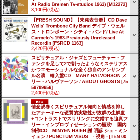
At Radio Bremen Tv-studios 1963)
[M12272]
3,100円
(税込)
【FRESH SOUND】【未発表音源】CD Dave
Wells' Trombone City Band デイブ・ウェル
ス・トロンボーン・シティ・バンド/ Live At
Carmelo's 1983-Previously Unreleased
Recordin
[FSRCD 1163]
2,420円
(税込)
スピリチュアル・ジャズとフューチャー・フ
ァンクを足して2で割ったようなミステリアス
かつエモーショナルな全く独自のアンサンブ
ル名演 輸入盤CD MARY HALVORSON メ
リー・ハルヴァーソン / ABOUT GHOSTS
[75
59789656]
2,400円
(税込)
情念渦巻くスピリチュアル傾向と情感を排し
たアナーキーな硬質的実験性が抜群の生鮮度
+コントラストでスリリングに交錯する迫真フ
リー・インプロヴィゼーションの極致! 国内
制作CD MINYEN HSIEH 謝 明諺 シェ・ミン
イェン / PUNCTUM VISUS - 視角 -
[TEN 00