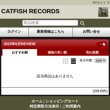
PCサイト
CATFISH RECORDS
ログイン
新規登録はこちら
お問い合せ
2023年6月REVIEW
一覧
おすすめ順
価格の安い順
売れ筋順
表示件数
:
該当商品はありません
(0件/0件)
ホーム
|
ショッピングカート
特定商取引法表示
|
ご利用案内