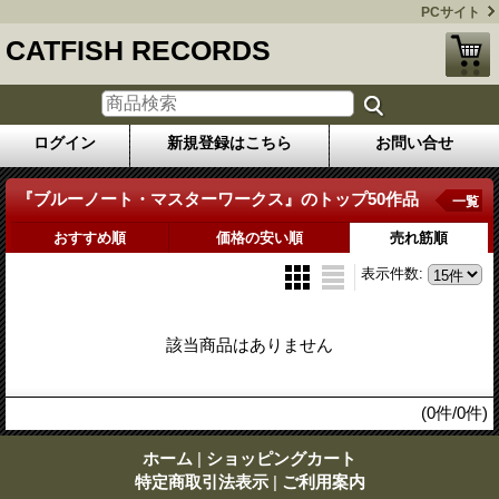
PCサイト
CATFISH RECORDS
ログイン
新規登録はこちら
お問い合せ
『ブルーノート・マスターワークス』のトップ50作品
一覧
おすすめ順
価格の安い順
売れ筋順
表示件数
:
該当商品はありません
(0件/0件)
ホーム
|
ショッピングカート
特定商取引法表示
|
ご利用案内