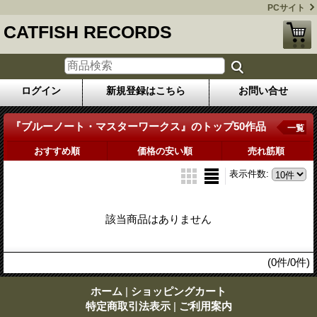
PCサイト
CATFISH RECORDS
ログイン
新規登録はこちら
お問い合せ
『ブルーノート・マスターワークス』のトップ50作品
一覧
おすすめ順
価格の安い順
売れ筋順
表示件数
:
該当商品はありません
(0件/0件)
ホーム
|
ショッピングカート
特定商取引法表示
|
ご利用案内