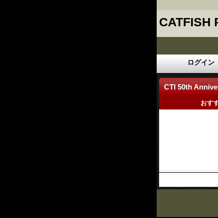
CATFISH
ログイン
CTI 50th Annive
おす