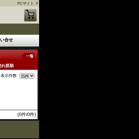
PCサイト
い合せ
一覧
売れ筋順
表示件数
:
(0件/0件)