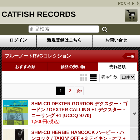
PCサイト
CATFISH RECORDS
ログイン
新規登録はこちら
お問い合せ
ブルーノートRVGコレクション
一覧
おすすめ順
価格の安い順
売れ筋順
表示件数
:
1
2
次
»
SHM-CD DEXTER GORDON デクスター・ゴ
ードン / DEXTER CALLING +1 デクスター・
コーリング +1
[UCCQ 9770]
1,900円
(税込)
SHM-CD HERBIE HANCOCK ハービー・ハ
ンコック / TAKIN' OFF + 3 テイキン・オフ +