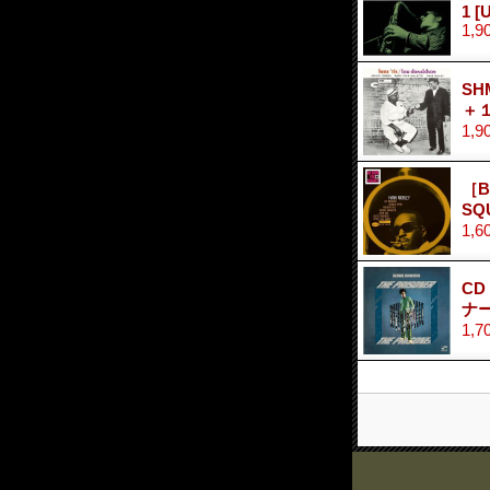
1
[
1,9
SH
＋
1,9
［B
SQ
1,6
CD
ナー
1,7