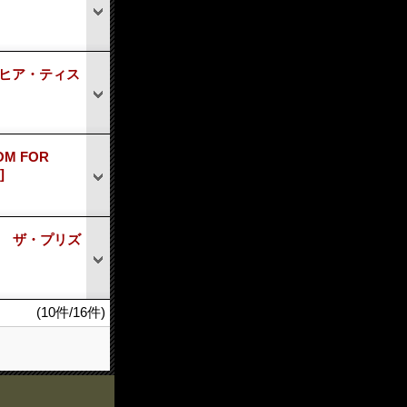
＋１ ヒア・ティス
OM FOR
]
+ 2 ザ・プリズ
(10件/16件)