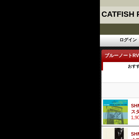
CATFISH
ログイン
ブルーノートR
おす
SH
ス
1,9
SH