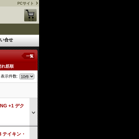
PCサイト
い合せ
一覧
売れ筋順
表示件数
:
NG +1 デク
+ 3 テイキン・