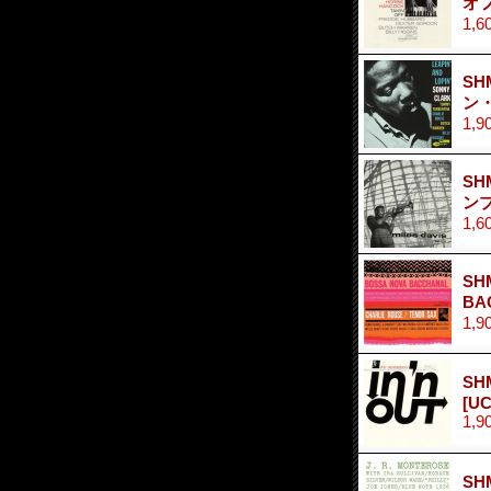
オフ
1,6
SH
ン
1,9
SH
ンプ
1,6
SH
B
1,9
SH
[UC
1,9
SH