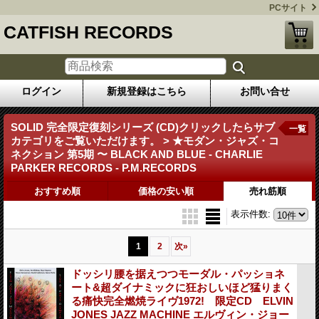
PCサイト
CATFISH RECORDS
ログイン
新規登録はこちら
お問い合せ
SOLID 完全限定復刻シリーズ (CD)クリックしたらサブ
一覧
カテゴリをご覧いただけます。 > ★モダン・ジャズ・コ
ネクション 第5期 〜 BLACK AND BLUE - CHARLIE
PARKER RECORDS - P.M.RECORDS
おすすめ順
価格の安い順
売れ筋順
表示件数
:
1
2
次
»
ドッシリ腰を据えつつモーダル・パッショネ
ート&超ダイナミックに狂おしいほど猛りまく
る痛快完全燃焼ライヴ1972! 限定CD ELVIN
JONES JAZZ MACHINE エルヴィン・ジョー