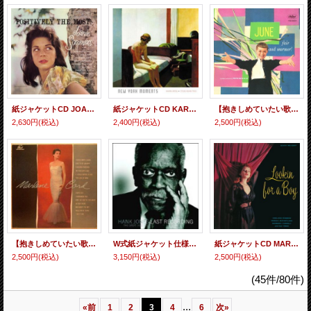
紙ジャケットCD JOANIE SOMMERS ジョニー・ソマーズ / POSITIVELY THE MOST ポジティブリー・ザ・モスト
紙ジャケットCD KARIN KROG,STEVE KUHN TRIO カーリン・クローグ＆スティーヴ・キューン・トリオ / NEW YORK MOMMENTS ニューヨーク・モーメンツ
【抱きしめていたい歌姫たち シリーズ】 完全限定紙ジャケットCD JUNE CHRISTY ジューン・クリスティ / FAIR AND WARMER! フェア・アンド・ウォーマー
2,630円
(税込)
2,400円
(税込)
2,500円
(税込)
【抱きしめていたい歌姫たち シリーズ】 完全限定紙ジャケットCD MARLENE CORD マーリーン・コード / MARLENE CORD マーリーン・コード
W式紙ジャケット仕様CD HANK JONES ザ・グレイト・ジャズ・トリオ / LAST RECORDING
紙ジャケットCD MARIAN McPARTLAND ,BARBARA CARROLL,ADELAIDE ROBINS マリアン・マクパートランド、バーバラ・キャロル、アデレード・ロビンス / LOOKING FOR A BOY + 2
2,500円
(税込)
3,150円
(税込)
2,500円
(税込)
(45件/80件)
...
«
前
1
2
3
4
6
次
»