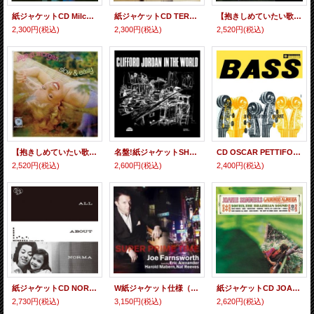
紙ジャケットCD Milcho Leviev Trio ミルチョ・レヴィエフ / WHAT'S NEW ホワッツ・ニュー
紙ジャケットCD TERRY GIBBS & HIS WEST COAST FRIENDS テリー・ギブス＆ヒズ・ウエスト・コースト・フレンズ / MY BUDDY マイ・バディ
【抱きしめていたい歌姫たち シリーズ】 完全限定紙ジャケットCD JANE MORGAN ジェーン・モーガン / TIME タイム
2,300円
(税込)
2,300円
(税込)
2,520円
(税込)
【抱きしめていたい歌姫たち シリーズ】 完全限定紙ジャケットCD JAYE P.MORGAN ジェイ・P.モーガン / SLOW & EASY スロウ＆イージー
名盤!紙ジャケットSHM-CD CLIFFORD JORDAN クリフォード・ジョーダン / IN THE WORLD イン・ザ・ワールド
CD OSCAR PETTIFORD オスカー・ペティフォード＆ VINNIE BURKE ヴィニー・バーク / BASS BY PETTIFORD / BURKE ベース・バイ・ペティフォード／バーク
2,520円
(税込)
2,600円
(税込)
2,400円
(税込)
紙ジャケットCD NORMA MENDOZA ノーマ・メンドーサ / ALL ABOUT NORMA オール・アバウト・ノーマ
W紙ジャケット仕様（ハイブリッドCD） CD JOE FARNSWORTH ジョー・ファンズワース / SUPER PRIME TIME
紙ジャケットCD JOANIE SOMMERS ジョニー・ソマーズ / SOFTLY BRASIRIAN SOUNDS
2,730円
(税込)
3,150円
(税込)
2,620円
(税込)