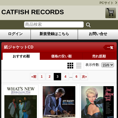
PCサイト
CATFISH RECORDS
ログイン
新規登録はこちら
お問い合せ
紙ジャケットCD
一覧
おすすめ順
価格の安い順
売れ筋順
表示件数
:
...
«
前
1
2
3
4
6
次
»