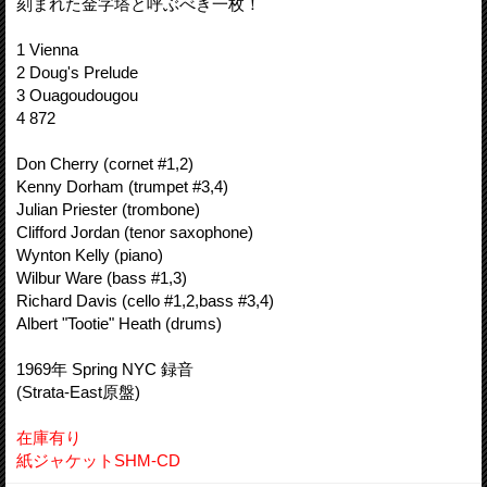
刻まれた金字塔と呼ぶべき一枚！
1 Vienna
2 Doug's Prelude
3 Ouagoudougou
4 872
Don Cherry (cornet #1,2)
Kenny Dorham (trumpet #3,4)
Julian Priester (trombone)
Clifford Jordan (tenor saxophone)
Wynton Kelly (piano)
Wilbur Ware (bass #1,3)
Richard Davis (cello #1,2,bass #3,4)
Albert "Tootie" Heath (drums)
1969年 Spring NYC 録音
(Strata-East原盤)
在庫有り
紙ジャケットSHM-CD