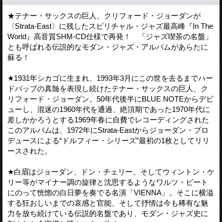
★テナー・サックスの巨人、クリフォード・ジョーダンが
〈Strata-East〉に残したスピリチャル・ジャズ最高峰『In The
World』高音質SHM-CD仕様で再発！ 「ジャズ喫茶の名盤」
とも呼ばれる伝説的なモダン・ジャズ・アルバムがあらたに
蘇る！
★1931年シカゴに生まれ、1993年3月にこの世を去るまでハー
ドバップの真髄を表現し続けたテナー・サックスの巨人、ク
リフォード・ジョーダン。50年代後半にBLUE NOTEからデビ
ューし、混迷の1960年代を通過、絶頂期であった1970年代に
差しかかろうとする1969年春に自費でレコーディングされた
このアルバムは、1972年にStrata-Eastからジョーダン・プロ
デュースによる“ドルフィー・シリーズ”最初の1枚としてリリ
ースされた。
★白眉はジョーダン、ドン・チェリー、そしてウィントン・ケ
リー等がマイナー調の旋律と沈思するようなワルツ・ビート
にのって恍惚の白日夢を奏でる名演「VIENNA」。そこに横溢
する狂おしいまでの哀感と官能、そして抒情は今も稀有な魅
力を放ち続けている伝説的名盤であり、モダン・ジャズ史に