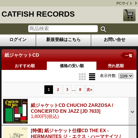
PCサイト
CATFISH RECORDS
ログイン
新規登録はこちら
お問い合せ
紙ジャケットCD
一覧
おすすめ順
価格の安い順
売れ筋順
表示件数
:
...
1
2
3
8
次
»
紙ジャケットCD CHUCHO ZARZOSA /
CONCIERTO EN JAZZ
[JD 7633]
1,800円
(税込)
[特価] 紙ジャケット仕様CD THE EX -
HERMANITES ジ・エクス・ハーマナイツ /