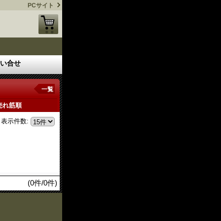
PCサイト
い合せ
一覧
売れ筋順
表示件数
:
(0件/0件)