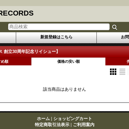
 RECORDS
新規登録はこちら
お問
ス 創立30周年記念リイシュー】
すめ順
価格の安い順
該当商品はありません
ホーム
|
ショッピングカート
特定商取引法表示
|
ご利用案内