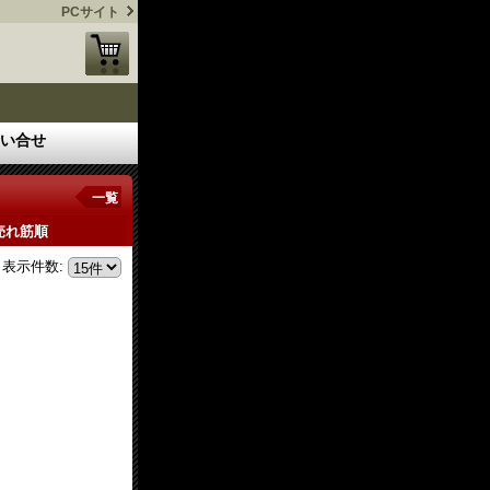
PCサイト
い合せ
一覧
売れ筋順
表示件数
: