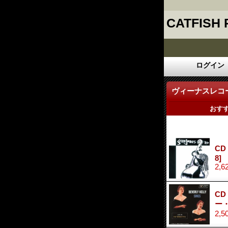
CATFISH
ログイン
ヴィーナスレコ
おす
CD
8]
2,6
CD
ー
2,5