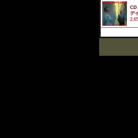
CD
デ
2,6