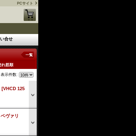
PCサイト
い合せ
一覧
売れ筋順
表示件数
:
ト
[VHCD 125
GS ベヴァリ