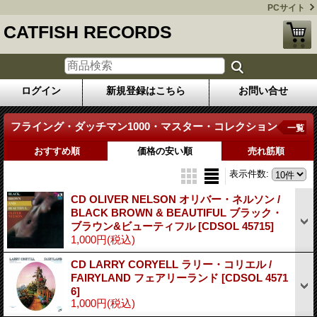
PCサイト
CATFISH RECORDS
ログイン
新規登録はこちら
お問い合せ
フライング・ダッチマン1000・マスター・コレクション
一覧
おすすめ順
価格の安い順
売れ筋順
表示件数
:
CD OLIVER NELSON オリバー・ネルソン /
BLACK BROWN & BEAUTIFUL ブラック・
ブラウン&ビューティフル
[CDSOL 45715]
1,000円
(税込)
CD LARRY CORYELL ラリー・コリエル /
FAIRYLAND フェアリーランド
[CDSOL 4571
6]
1,000円
(税込)