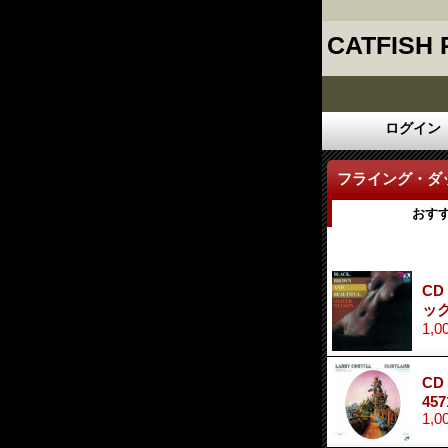
CATFISH
ログイン
フライング・ダ
おす
CD
ッ
1,0
CD
457
1,0