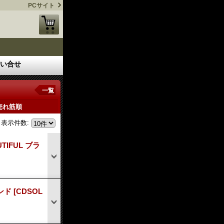
PCサイト
い合せ
一覧
売れ筋順
表示件数
:
TIFUL ブラ
ランド
[CDSOL