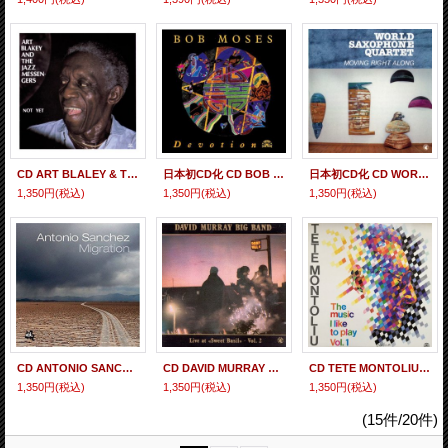
CD ART BLALEY & THE JAZZ MESSENGERS アート・ブレイキー・アンド・ザ・ジャズ・メッセンジャーズ / NOT YET ノット・イェット
日本初CD化 CD BOB MOSES ボブ・モーゼス / DEVOTION デヴォーション
日本初CD化 CD WORLD SAXOPHONE QUARTET ワールド・サキソフォン・カルテット / MOVING RIGHT ALONG ムーヴィング・ライト・アローン
1,350円
(税込)
1,350円
(税込)
1,350円
(税込)
CD ANTONIO SANCHEZ アントニオ・サンチェス / MIGRATION マイグレーション
CD DAVID MURRAY デヴィッド・マレイ / LIVE AT SWEET BASILS VOL.2 ライヴ・アット・スウィート・ベイジル VOL.2
CD TETE MONTOLIU テテ・モントリュー / THE MUSIC I LIKE TO PLAY VOL.1 ザ・ミュージック・アイ・ライク・トゥー・プレイ VOL.1
1,350円
(税込)
1,350円
(税込)
1,350円
(税込)
(15件/20件)