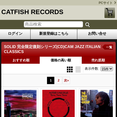
PCサイト
CATFISH RECORDS
ログイン
新規登録はこちら
お問い合せ
SOLID 完全限定復刻シリーズ(CD)CAM JAZZ ITALIAN
一覧
CLASSICS
おすすめ順
価格の高い順
売れ筋順
表示件数
:
1
2
次
»