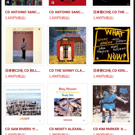
CD ANTONIO SANCHEZ アントニオ・サンチェス / LIVE IN NEW YORK AT JAZZ STANDARD ライヴ・イン・ニューヨーク・アット・ジャズ・スタンダード
CD ANTONIO SANCHEZ アントニオ・サンチェス / THREE TIMES THREE スリー・タイムス・スリー
日本初CD化 CD THE PAUL BLEY GROUP ザ・ポール・ブレイ・グループ / HOT ホット
1,620円
(税込)
1,620円
(税込)
1,400円
(税込)
日本初CD化 CD BILLY HARPER ビリー・ハーパー / BLACK SAINT ブラック・セイント
CD THE SONNY CLARK MEMORIAL QUARTET ザ・ソニー・クラーク・メモリアル・カルテット / VOODOO ヴードゥー
日本初CD化 CD KENNY WHEELER ケニー・ウィーラー / WHAT NOW ホワット・ナウ？
1,400円
(税込)
1,400円
(税込)
1,400円
(税込)
CD SAM RIVERS サム・リヴァース / COLOURS カラーズ
CD MONTY ALEXANDER モンティ・アレキサンダー / THREESOME スリーサム
CD KIM PARKER キム・パーカー・ウィズ・トミー・フラナガン / GOOD GIRL グッド・ガール
1,400円
(税込)
1,390円
(税込)
1,350円
(税込)