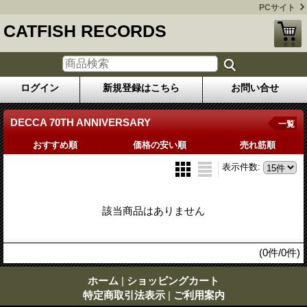
PCサイト
CATFISH RECORDS
ログイン
新規登録はこちら
お問い合せ
DECCA 70TH ANNIVERSARY
一覧
おすすめ順
価格の安い順
売れ筋順
表示件数
:
該当商品はありません
(0件/0件)
ホーム
|
ショッピングカート
特定商取引法表示
|
ご利用案内