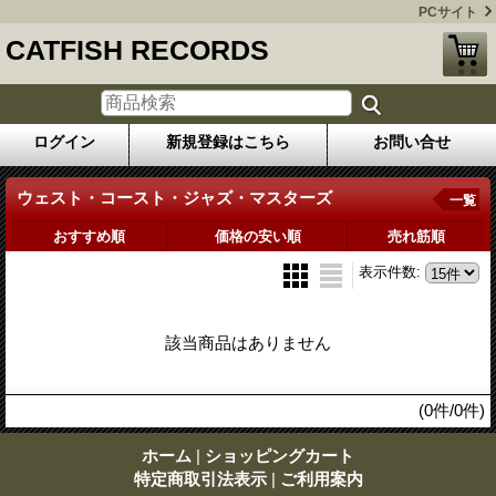
PCサイト
CATFISH RECORDS
ログイン
新規登録はこちら
お問い合せ
ウェスト・コースト・ジャズ・マスターズ
一覧
おすすめ順
価格の安い順
売れ筋順
表示件数
:
該当商品はありません
(0件/0件)
ホーム
|
ショッピングカート
特定商取引法表示
|
ご利用案内