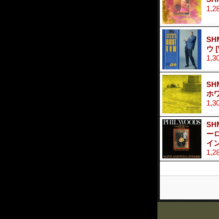
1,2
SH
ウ
1,3
SH
ホ
1,3
SH
ーロ
イ
1,2