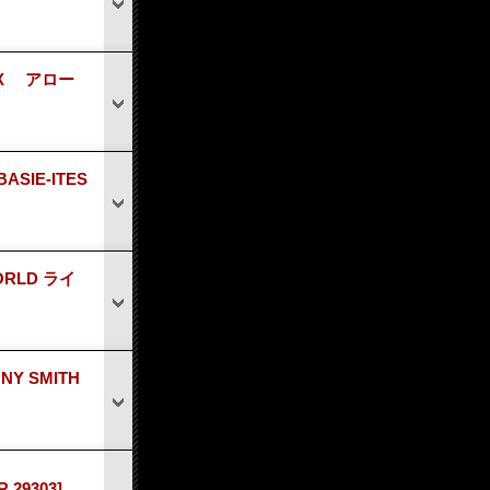
EUX アロー
ASIE-ITES
ORLD ライ
NY SMITH
 29303]