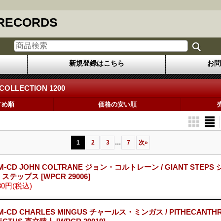
 RECORDS
新規登録はこちら
お問
COLLECTION 1200
すめ順
価格の安い順
...
1
2
3
7
次
»
M-CD JOHN COLTRANE ジョン・コルトレーン / GIANT STEP
・ステップス
[WPCR 29006]
80円
(税込)
M-CD CHARLES MINGUS チャールス・ミンガス / PITHECANTH