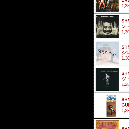
ER
1,2
SH
ン
1,3
SH
シ
1,3
SH
ヴ
1,2
SH
G
1,2
SH