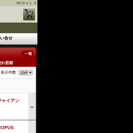
PCサイト
い合せ
一覧
売れ筋順
表示件数
:
S ジャイアン
ROPUS