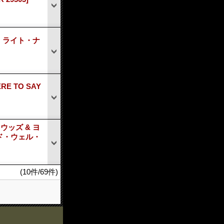
ナウ ライト・ナ
RE TO SAY
・ウッズ & ヨ
アンド・ウェル・
(10件/69件)