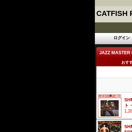
CATFISH
ログイン
JAZZ MASTER 
おす
SH
ト
1,2
SH