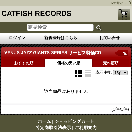
PCサイト
CATFISH RECORDS
ログイン
新規登録はこちら
お問い合せ
VENUS JAZZ GIANTS SERIES サービス特価CD
一覧
おすすめ順
価格の安い順
売れ筋順
表示件数
:
該当商品はありません
(0件/0件)
ホーム
|
ショッピングカート
特定商取引法表示
|
ご利用案内