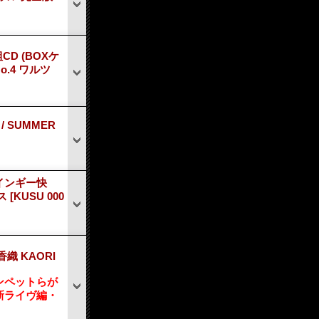
D (BOXケ
o.4 ワルツ
 SUMMER
インギー快
クス
[KUSU 000
織 KAORI
ンペットらが
新ライヴ編・