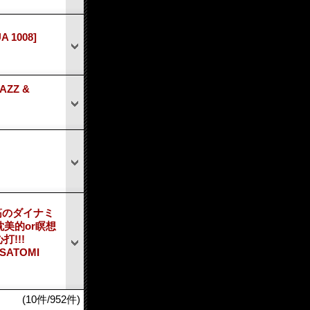
UA 1008]
AZZ &
筋のダイナミ
美的or瞑想
打!!!
ATOMI
(10件/952件)