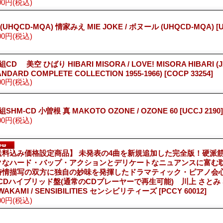
00円
(税込)
 (UHQCD-MQA) 情家みえ MIE JOKE / ボヌール (UHQCD-MQA)
[
00円
(税込)
組CD 美空 ひばり HIBARI MISORA / LOVE! MISORA HIBARI (J
ANDARD COMPLETE COLLECTION 1955-1966)
[COCP 33254]
00円
(税込)
組SHM-CD 小曽根 真 MAKOTO OZONE / OZONE 60
[UCCJ 2190]
00円
(税込)
送料込み価格設定商品】 未発表の4曲を新規追加した完全版！硬派
クなハード・バップ・アクションとデリケートなニュアンスに富む耽
詩情描写の双方に独自の妙味を発揮したドラマティック・ピアノ会心
CDハイブリッド盤(通常のCDプレーヤーで再生可能) 川上 さとみ S
WAKAMI / SENSIBILITIES センシビリティーズ
[PCCY 60012]
00円
(税込)