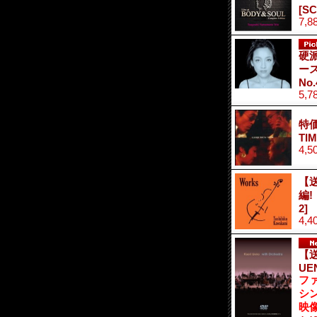
[SC
7,8
硬
ース
No
5,7
特価
TIM
4,5
【
編!
2]
4,4
【送
UE
フ
シ
映像