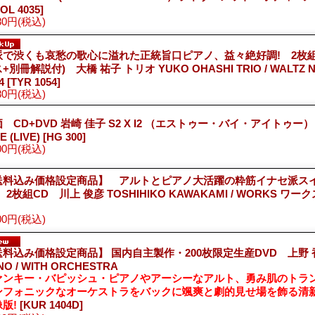
OL 4035]
80円
(税込)
派で渋くも哀愁の歌心に溢れた正統旨口ピアノ、益々絶好調! 2枚組C
+別冊解説付) 大橋 祐子 トリオ YUKO OHASHI TRIO / WALTZ N
.4
[TYR 1054]
80円
(税込)
 CD+DVD 岩崎 佳子 S2 X I2 （エストゥー・バイ・アイトゥー） /
E (LIVE)
[HG 300]
00円
(税込)
送料込み価格設定商品】 アルトとピアノ大活躍の粋筋イナセ派ス
 2枚組CD 川上 俊彦 TOSHIHIKO KAWAKAMI / WORKS ワー
00円
(税込)
料込み価格設定商品】 国内自主製作・200枚限定生産DVD 上野 香
NO / WITH ORCHESTRA
ァンキー・バピッシュ・ピアノやアーシーなアルト、勇み肌のトラ
ンフォニックなオーケストラをバックに颯爽と劇的見せ場を飾る清
版!
[KUR 1404D]