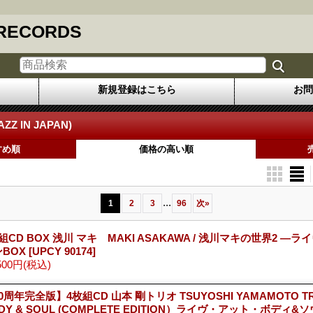
 RECORDS
新規登録はこちら
お問
Z IN JAPAN)
すめ順
価格の高い順
...
1
2
3
96
次
»
組CD BOX 浅川 マキ MAKI ASAKAWA / 浅川マキの世界2 ―
ンBOX
[UPCY 90174]
500円
(税込)
0周年完全版】4枚組CD 山本 剛トリオ TSUYOSHI YAMAMOTO TRIO 
DY & SOUL (COMPLETE EDITION）ライヴ・アット・ボディ&