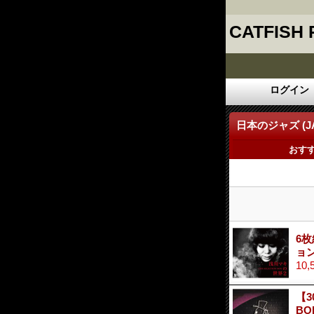
CATFISH
ログイン
日本のジャズ (JAZ
おす
6枚
ョ
10,
【3
BO