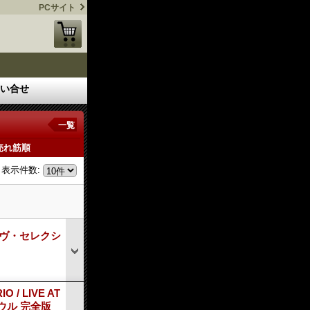
PCサイト
い合せ
一覧
売れ筋順
表示件数
:
ライヴ・セレクシ
/ LIVE AT
ソウル 完全版