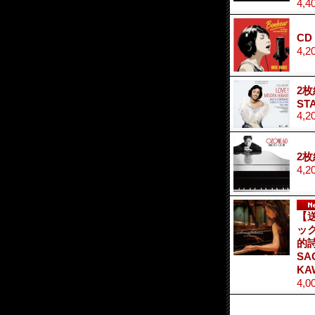
4,4
CD
4,2
2枚
ST
4,2
2枚
4,2
【
ッ
的
SA
KA
4,0