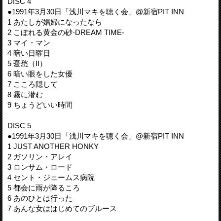
DISC 4
●1991年3月30日「浅川マキを聴く会」@新宿PIT INN
1 あたしが娼婦になったなら
2 こぼれる黄金の砂-DREAM TIME-
3 マイ・マン
4 暗い日曜日
5 憂愁（II）
6 暗い眼をした女優
7 こころ隠して
8 霧に潜む
9 ちょうどいい時間
DISC 5
●1991年3月30日「浅川マキを聴く会」@新宿PIT INN
1 JUST ANOTHER HONKY
2 ガソリン・アレイ
3 ロンサム・ロード
4 セント・ジェームス病院
5 都会に雨が降るころ
6 あのひとは行った
7 あんな女ははじめてのブルース