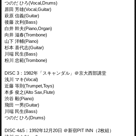
つのだ ひろ(Vocal,Drums)
原田 芳雄(Vocal,Guitar)
萩原 信義(Guitar)
後藤 次利(Bass)
白井 幹夫(Piano,Organ)
向井 滋春(Trombone)
山下 洋輔(Piano)
杉本 喜代志(Guitar)
川端 民生(Bass)
粉川 忠範(Trombone)
DISC 3：1982年「スキャンダル」＠京大西部講堂
浅川 マキ(Vocal)
近藤 等則(Trumpet,Toys)
本多 俊之(Alto Sax,Flute)
渋谷 毅(Piano)
飛田 一男(Guitar)
川端 民生(Bass)
つのだ ひろ(Drums)
DISC 4&5：1992年12月20日 ＠新宿PIT INN（2枚組）