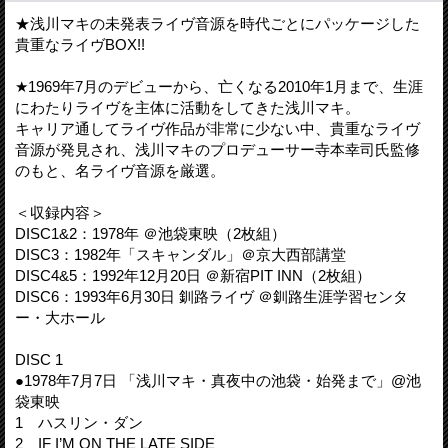
★浅川マキの未発表ライヴ音源を時代ごとにパッケージした
貴重なライヴBOX!!
★1969年7月のデビューから、亡くなる2010年1月まで、生涯
にわたりライヴを主体に活動をしてきた浅川マキ。
キャリア通してライヴ作品が非常に少ない中、貴重なライヴ
音源が発見され、浅川マキのプロデューサー寺本幸司氏監修
のもと、名ライヴ音源を厳選。
＜収録内容＞
DISC1&2：1978年 ＠池袋東映（2枚組）
DISC3：1982年「スキャンダル」＠京大西部講堂
DISC4&5：1992年12月20日 ＠新宿PIT INN（2枚組）
DISC6：1993年6月30日 釧路ライヴ ＠釧路生涯学習センタ
ー・大ホール
DISC 1
●1978年7月7日 「浅川マキ・真夜中の池袋・始発まで」@池
袋東映
1 ハスリン・ダン
2 IF I’M ON THE LATE SIDE