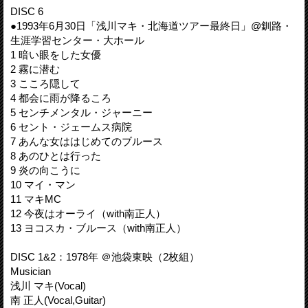
DISC 6
●1993年6月30日「浅川マキ・北海道ツアー最終日」@釧路・
生涯学習センター・大ホール
1 暗い眼をした女優
2 霧に潜む
3 こころ隠して
4 都会に雨が降るころ
5 センチメンタル・ジャーニー
6 セント・ジェームス病院
7 あんな女ははじめてのブルース
8 あのひとは行った
9 炎の向こうに
10 マイ・マン
11 マキMC
12 今夜はオーライ（with南正人）
13 ヨコスカ・ブルース（with南正人）
DISC 1&2：1978年 ＠池袋東映（2枚組）
Musician
浅川 マキ(Vocal)
南 正人(Vocal,Guitar)