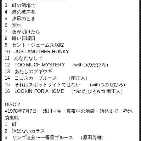
3 町の酒場で
4 港の彼岸花
5 夕凪のとき
6 別れ
7 夜が明けたら
8 暗い日曜日
9 セント・ジェームス病院
10 JUST ANOTHER HONKY
11 あなたなしで
12 TOO MUCH MYSTERY （withつのだひろ）
13 あたしのブギウギ
14 ヨコスカ・ブルース （南正人）
15 それはスポットライトではない (withつのだひろ)
16 LOOKIN’ FOR A HOME （つのだひろwith 南正人）
DISC 2
●1978年7月7日 「浅川マキ・真夜中の池袋・始発まで」@池
袋東映
1 町
2 翔ばないカラス
3 リンゴ追分〜一番星ブルース （原田芳雄）