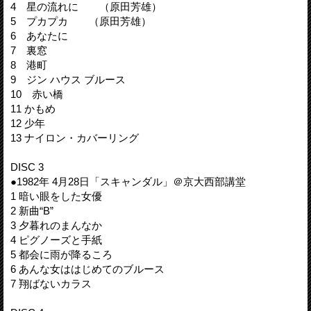
4 星の流れに （原田芳雄）
5 プカプカ （原田芳雄）
6 あなたに
7 裏窓
8 港町
9 ジン ハウス ブルース
10 赤い橋
11 かもめ
12 少年
13 ナイロン・カバーリング
DISC 3
●1982年 4月28日「スキャンダル」＠京大西部講堂
1 暗い眼をした女優
2 新曲“B”
3 夕暮れのまんなか
4 ピグノーズと手紙
5 都会に雨が降るころ
6 あんな女ははじめてのブルース
7 翔ばないカラス