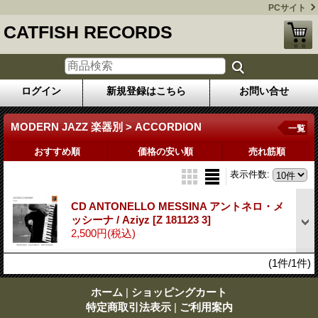
PCサイト
CATFISH RECORDS
ログイン
新規登録はこちら
お問い合せ
MODERN JAZZ 楽器別 > ACCORDION
一覧
おすすめ順
価格の安い順
売れ筋順
表示件数
:
CD ANTONELLO MESSINA アントネロ・メ
ッシーナ / Aziyz
[Z 181123 3]
2,500円
(税込)
(1件/1件)
ホーム
|
ショッピングカート
特定商取引法表示
|
ご利用案内