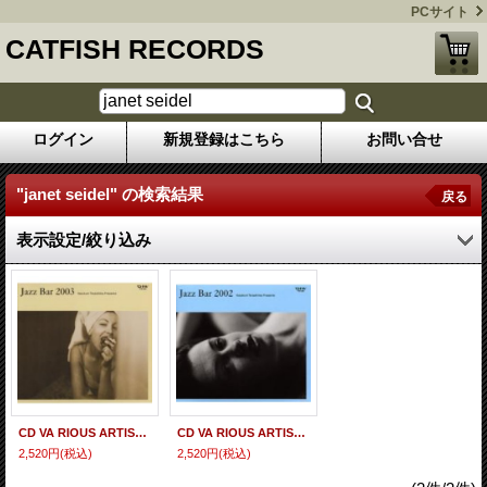
PCサイト
CATFISH RECORDS
ログイン
新規登録はこちら
お問い合せ
"janet seidel"
の
検索結果
戻る
表示設定/絞り込み
CD VA RIOUS ARTISTS オムニバス / 寺島 靖国 プレゼンツ JAZZ BAR 2003
CD VA RIOUS ARTISTS オムニバス / 寺島 靖国 プレゼンツ JAZZ BAR 2002
2,520円
(税込)
2,520円
(税込)