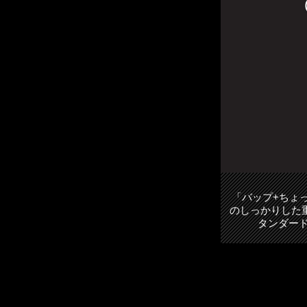
「バップ+ちょ
のしっかりした
タンダード演