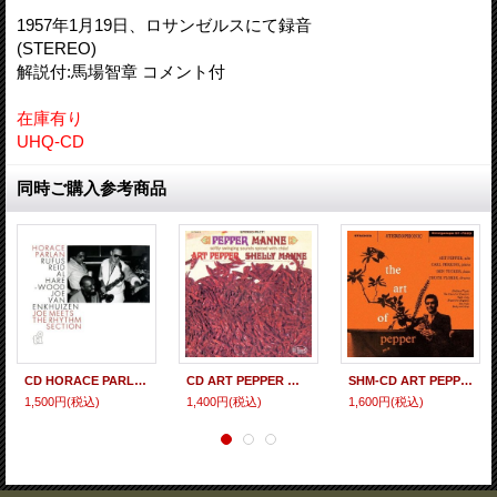
1957年1月19日、ロサンゼルスにて録音
(STEREO)
解説付:馬場智章 コメント付
在庫有り
UHQ-CD
同時ご購入参考商品
CD HORACE PARLAN ホレス・パーラン / Joe Meets The Rhythm Section ジョー・ミーツ・ザ・リズム・セクション
CD ART PEPPER アート・ペッパー / PEPPER MANNE ペッパー・マン
SHM-CD ART PEPPER アート・ペッパー / THE ART OF PEPPER ジ・アート・オブ・ペッパー
1,500円
(税込)
1,400円
(税込)
1,600円
(税込)