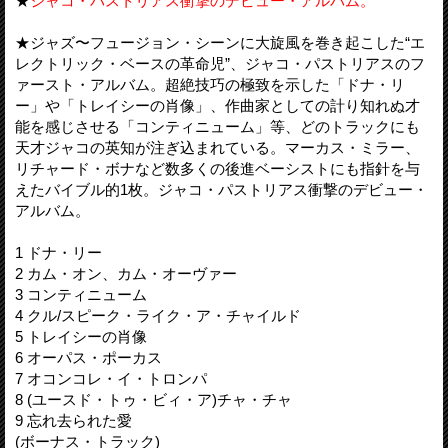
★
ジャコ・パストリアス衝撃のデビュー・アルバム。
★ジャズ〜フュージョン・シーンに大旋風を巻き起こした“エ
レクトリック・ベースの革命児”、ジャコ・パストリアスのフ
ァースト・アルバム。超絶技巧の極致を示した「ドナ・リ
ー」や「トレイシーの肖像」、作曲家としての計り知れぬ才
能を感じさせる「コンティニューム」等、どのトラックにも
天才ジャコの英知が注ぎ込まれている。マーカス・ミラー、
リチャード・ボナなど数多くの後進ベーシストにも指針を与
えたバイブル的1枚。ジャコ・パストリアス衝撃のデビュー・
アルバム。
1 ドナ・リー
2 カム・オン、カム・オーヴァー
3 コンティニューム
4 クル/スピーク・ライク・ア・チャイルド
5 トレイシーの肖像
6 オーパス・ポーカス
7 オコンコレ・イ・トロンパ
8 (ユースド・トゥ・ビィ・ア)チャ・チャ
9 忘れ去られた愛
(ボーナス・トラック)