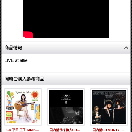
商品情報
LIVE at alfie
同時ご購入参考商品
CD 平田 王子 KIMIKO HIRATA / オルフェのサンバ Samba de Orfeu
国内盤仕様輸入CD JUJU / LIVE AT 131 PRINCE ST
国内盤CD MONTY ALEXANDER モンティ・アレキサンダー / LIVE AT MONTREUX ライヴ・アット・モントルー