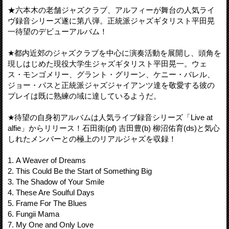
★六本木の老舗ジャズクラブ、アルフィーが舞台の人気ライ
ヴ録音シリーズ遂に第八弾。正統派ジャズギタリスト平田晃
一待望のデビューアルバム！
★都内近郊のジャズクラブを中心に演奏活動を展開し、頭角を
現しはじめた現役大学生ジャズギタリスト平田晃一。ウェ
ス・モンゴメリー、グラント・グリーン、ケニー・バレル、
ジョー・パスと正統派ジャズジャイアンツ達を敬愛する彼の
プレイは既に熟練の域に達しているようだ。
★待望の自身初アルバムは人気ライブ録音シリーズ「Live at
alfie」からリリース！石田衛(pf) 吉田豊(b) 柳沼佑育(ds)と気心
しれたメンバーとの極上のリアルジャズを収録！
1. A Weaver of Dreams
2. This Could Be the Start of Something Big
3. The Shadow of Your Smile
4. These Are Soulful Days
5. Frame For The Blues
6. Fungii Mama
7. My One and Only Love