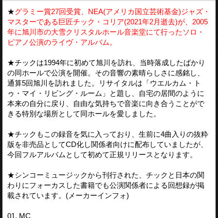
★
グラミー賞27回受賞、NEA(アメリカ国立芸術基金)ジャズ・
マスターである巨匠チック・コリア(2021年2月逝去)が、2005
年に旭川市の大雪クリスタルホール音楽堂にて行ったソロ・
ピアノ公演のライヴ・アルバム。
★チックは1994年に初めて旭川を訪れ、当時落成したばかり
の同ホールで公演を開催。その音響の素晴らしさに感銘し、
通算5回旭川を訪れました。リサイタルは「ウエルカム・ト
ゥ・マイ・リビング・ルーム」と題し、自宅の居間のように
本来の自分に戻り、自由な気持ちで音楽に向き合うことがで
きる特別な場所として同ホールを愛しました。
★チックもこの録音を気に入っており、生前に4曲入りの抜粋
版を非売品としてCD化し関係者向けに配布していましたが、
今回フルアルバムとして初めて正規リリースとなります。
★シンコーミュージックから刊行された、チックと日本の関
わりにフォーカスした書籍でも公演関係者による回想録が掲
載されています。(メーカーインフォ)
01. MC