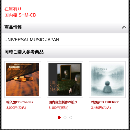
在庫有り
国内盤 SHM-CD
商品情報
UNIVERSAL MUSIC JAPAN
同時ご購入参考商品
輸入盤CD Charles Lloyd チャールス・ロイド / Sangam & Friendsムンバイの夜から15年―伝説のトリオ「サンガム」の未完成音源が今、蘇る。エキゾチック・ジャズの結実
国内自主製作W紙ジャケット仕様CD 平倉 初音 HATSUNE HIRAKURA / THE SILENT MASK サイレントマスク 苦味走った硬派で強固なシブ〜い60年代新主流サウンド似のストイシズム溢れる骨太ハード・バップ名演が連続する壮快作!
2枚組CD THIERRY MAILLARD ティエリ・マイヤール / No More She Is マイヤールの心情的ピアノと、ステファン・ベルモンドの伸びやかなトランペット、欧州ジャズファン注目のエレジー
3,000円
(税込)
3,180円
(税込)
3,450円
(税込)