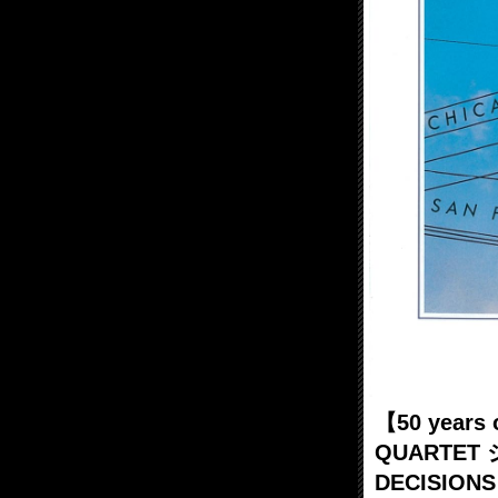
【50 years
QUARTE
DECISIO