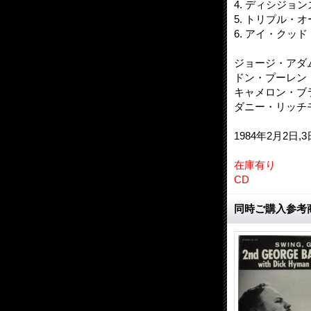
4. ディシジョン
5. トリプル・
6. アイ・クッ
ジョージ・アダムス（
ドン・プーレン（p
キャメロン・ブラ
ダニー・リッチモ
1984年2月2日,
在庫有り
CD
同時ご購入参考