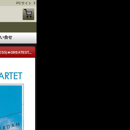
PCサイト
い合せ
)★GREATEST...