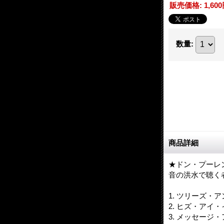
販売価格
:
1,60
数量
:
商品詳細
★ドン・プーレ
音の洪水で聴く
1. ツリーズ・
2. ヒズ・アイ
3. メッセージ