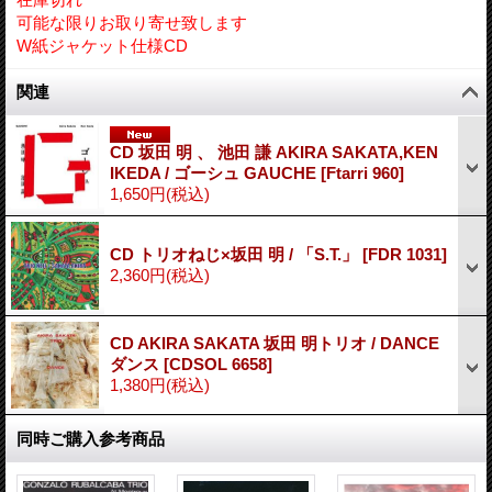
可能な限りお取り寄せ致します
W紙ジャケット仕様CD
関連
CD 坂田 明 、 池田 謙 AKIRA SAKATA,KEN
IKEDA / ゴーシュ GAUCHE
[
Ftarri 960
]
1,650円
(税込)
CD トリオねじ×坂田 明 / 「S.T.」
[
FDR 1031
]
2,360円
(税込)
CD AKIRA SAKATA 坂田 明トリオ / DANCE
ダンス
[
CDSOL 6658
]
1,380円
(税込)
同時ご購入参考商品