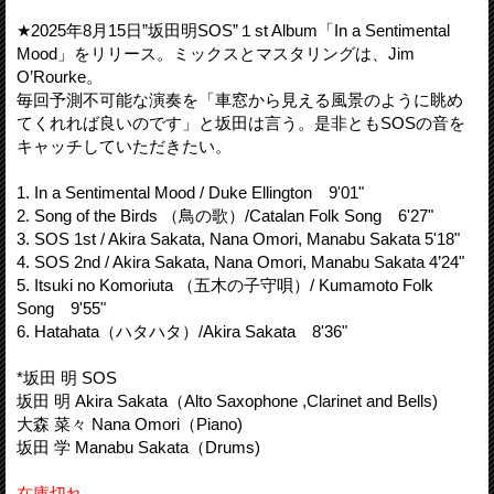
★2025年8月15日”坂田明SOS”１st Album「In a Sentimental
Mood」をリリース。ミックスとマスタリングは、Jim
O’Rourke。
毎回予測不可能な演奏を「車窓から見える風景のように眺め
てくれれば良いのです」と坂田は言う。是非ともSOSの音を
キャッチしていただきたい。
1. In a Sentimental Mood / Duke Ellington 9'01"
2. Song of the Birds （鳥の歌）/Catalan Folk Song 6'27"
3. SOS 1st / Akira Sakata, Nana Omori, Manabu Sakata 5'18"
4. SOS 2nd / Akira Sakata, Nana Omori, Manabu Sakata 4’24"
5. Itsuki no Komoriuta （五木の子守唄）/ Kumamoto Folk
Song 9'55"
6. Hatahata（ハタハタ）/Akira Sakata 8'36"
*坂田 明 SOS
坂田 明 Akira Sakata（Alto Saxophone ,Clarinet and Bells)
大森 菜々 Nana Omori（Piano)
坂田 学 Manabu Sakata（Drums)
在庫切れ