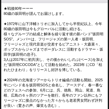
★戦後80年ーーー
80歳の坂田明が謹んでお届けします。
★1972年に山下洋輔トリオに加入してから半世紀以上、今年
80歳の坂田明は今もグローバルに活動し続ける。
様々なグループの結成と解体を繰り返す彼の新バンド”坂田明
SOS”。メンバーは、フリージャズの第一人者・坂田明、
フリージャズと現代音楽が交差するピアニスト・大森菜々、
ポップスからジャズまでボーダレスに 活動するドラマー・坂
田学(坂田明の息子)。
3人は2017年に初共演し、その後かわいしのぶ(ベース)を加え
た”坂田明COCODA”として活動を始めた。2023年 にCD「枯
れたひまわり」をリリースし好評を博している。
★2024年の北海道ツアーからトリオ編成の活動も開始。2025
年にバンド名を坂田明SOSと命名し、アースデイ、春一番な
どのフェスへの参加、6月には、呉、徳島、岡山、尾道、島
根、広島の６ヶ所のツアーを敢行。長年のファン以外にもフ
リージャズに接点のなかった方々からも老若男女問わず評判
が良い（驚きの声、爆笑も含む）。