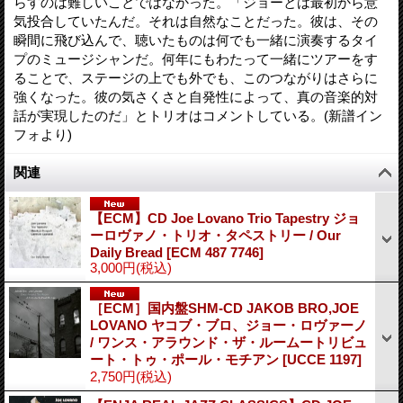
らすのは難しいことではなかった。「ジョーとは最初から意
気投合していたんだ。それは自然なことだった。彼は、その
瞬間に飛び込んで、聴いたものは何でも一緒に演奏するタイ
プのミュージシャンだ。何年にもわたって一緒にツアーをす
ることで、ステージの上でも外でも、このつながりはさらに
強くなった。彼の気さくさと自発性によって、真の音楽的対
話が実現したのだ」とトリオはコメントしている。(新譜イン
フォより)
関連
【ECM】CD Joe Lovano Trio Tapestry ジョ
ーロヴァノ・トリオ・タペストリー / Our
Daily Bread
[
ECM 487 7746
]
3,000円
(税込)
［ECM］国内盤SHM-CD JAKOB BRO,JOE
LOVANO ヤコブ・ブロ、ジョー・ロヴァーノ
/ ワンス・アラウンド・ザ・ルームートリビュ
ート・トゥ・ポール・モチアン
[
UCCE 1197
]
2,750円
(税込)