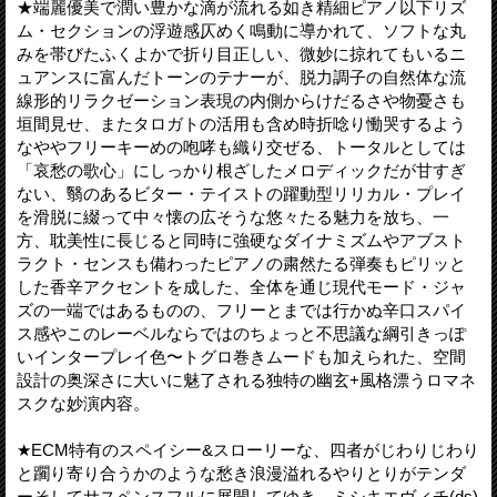
★端麗優美で潤い豊かな滴が流れる如き精細ピアノ以下リズ
ム・セクションの浮遊感仄めく鳴動に導かれて、ソフトな丸
みを帯びたふくよかで折り目正しい、微妙に掠れてもいるニ
ュアンスに富んだトーンのテナーが、脱力調子の自然体な流
線形的リラクゼーション表現の内側からけだるさや物憂さも
垣間見せ、またタロガトの活用も含め時折唸り慟哭するよう
なややフリーキーめの咆哮も織り交ぜる、トータルとしては
「哀愁の歌心」にしっかり根ざしたメロディックだが甘すぎ
ない、翳のあるビター・テイストの躍動型リリカル・プレイ
を滑脱に綴って中々懐の広そうな悠々たる魅力を放ち、一
方、耽美性に長じると同時に強硬なダイナミズムやアブスト
ラクト・センスも備わったピアノの粛然たる弾奏もピリッと
した香辛アクセントを成した、全体を通じ現代モード・ジャ
ズの一端ではあるものの、フリーとまでは行かぬ辛口スパイ
ス感やこのレーベルならではのちょっと不思議な綱引きっぽ
いインタープレイ色〜トグロ巻きムードも加えられた、空間
設計の奥深さに大いに魅了される独特の幽玄+風格漂うロマネ
スクな妙演内容。
★ECM特有のスペイシー&スローリーな、四者がじわりじわり
と躙り寄り合うかのような愁き浪漫溢れるやりとりがテンダ
ーそしてサスペンスフルに展開してゆき、ミシキエヴィチ(ds)