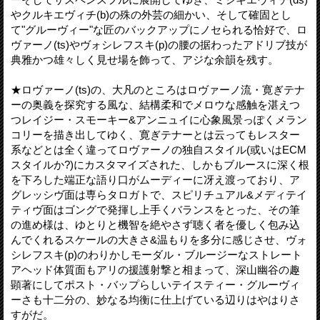
やクルキエヴィチ(b)の殊の外芸の細かい、そして確固とし
て"グルーヴィー"な匠のバックアップにノセられる恰好で、ロ
ヴァーノ(ts)やヴォシレフスキ(p)の腰の据わったアドリブ技が
典雅かつ雄々しく見せ場を飾って、アジな余韻を残す。
★ロヴァーノ(ts)の、大凡のところはロヴァーノ流・寛ぎテナ
ーの奥義を探究する風な、結構柔和でメロウな感触を湛えつ
つレイジー・スモーキー&アンニュイに心象風景っぽくメラン
コリーを描き出してゆく、寛ぎテナーとは云ってもレスター
系などとは全く違ってロヴァーノの独自スタイル(或いはECM
スタイルか?)にカスタマイズされた、しかもブルースに深く根
を下ろした端正な語り口がムーディーに冴え渡っており、ア
グレッシヴ面は専らタロガトで、スピリチュアル&メディテイ
ティヴ面はゴングで発揮し上手くバランスをとった、その筆
の進め様は、ゆとりと機智を絶やさず聴く者を優しく包み込
んでくれるスケールの大きさ&温もりを多分に感じさせ、ヴォ
シレフスキ(p)のわりかしモーダル・ブルージーなストレート
アヘッド体質面もアリの援護射撃と相まって、深山幽谷の趣
顕著にしてポスト・バップらしいテイスティー・グルーヴィ
ーさも十二分の、妙なる均衡に仕上げている辺りはやはりさ
すがだ。