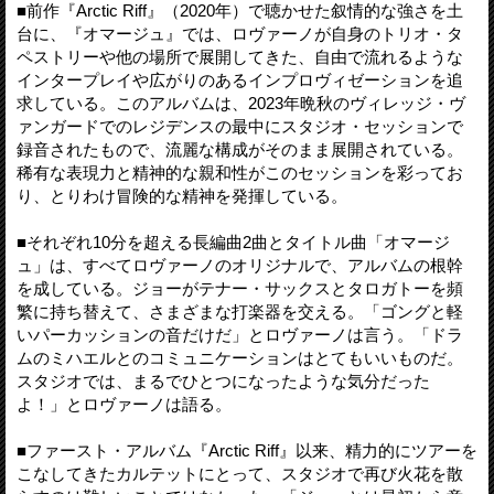
■前作『Arctic Riff』（2020年）で聴かせた叙情的な強さを土
台に、『オマージュ』では、ロヴァーノが自身のトリオ・タ
ペストリーや他の場所で展開してきた、自由で流れるような
インタープレイや広がりのあるインプロヴィゼーションを追
求している。このアルバムは、2023年晩秋のヴィレッジ・ヴ
ァンガードでのレジデンスの最中にスタジオ・セッションで
録音されたもので、流麗な構成がそのまま展開されている。
稀有な表現力と精神的な親和性がこのセッションを彩ってお
り、とりわけ冒険的な精神を発揮している。
■それぞれ10分を超える長編曲2曲とタイトル曲「オマージ
ュ」は、すべてロヴァーノのオリジナルで、アルバムの根幹
を成している。ジョーがテナー・サックスとタロガトーを頻
繁に持ち替えて、さまざまな打楽器を交える。「ゴングと軽
いパーカッションの音だけだ」とロヴァーノは言う。「ドラ
ムのミハエルとのコミュニケーションはとてもいいものだ。
スタジオでは、まるでひとつになったような気分だった
よ！」とロヴァーノは語る。
■ファースト・アルバム『Arctic Riff』以来、精力的にツアーを
こなしてきたカルテットにとって、スタジオで再び火花を散