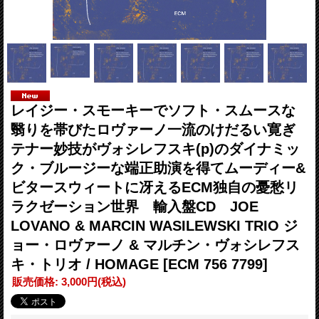
レイジー・スモーキーでソフト・スムースな
翳りを帯びたロヴァーノ一流のけだるい寛ぎ
テナー妙技がヴォシレフスキ(p)のダイナミッ
ク・ブルージーな端正助演を得てムーディー&
ビタースウィートに冴えるECM独自の憂愁リ
ラクゼーション世界 輸入盤CD JOE
LOVANO & MARCIN WASILEWSKI TRIO ジ
ョー・ロヴァーノ & マルチン・ヴォシレフス
キ・トリオ / HOMAGE
[ECM 756 7799]
販売価格
:
3,000円
(税込)