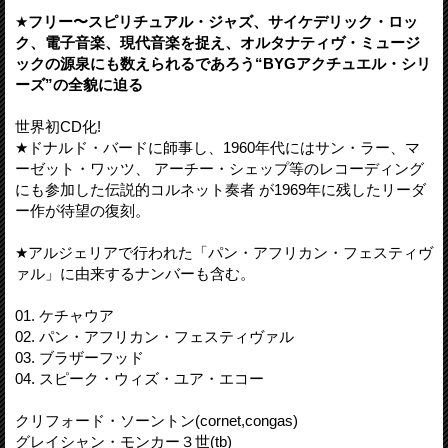
★
フリー〜スピリチュアル・ジャズ、サイケデリック・ロッ
ク、電子音楽、現代音楽を捉え、オルタナティヴ・ミュージ
ックの源泉にも数えられるであろう“BYGアクチュエル・シリ
ーズ”の全貌に迫る
世界初CD化!
★ドナルド・バードに師事し、1960年代にはサン・ラー、マ
ーゼット・ワッツ、 アーチー・シェップ等のレコーディング
にも参加した伝説的コルネット奏者 が1969年に残したリーダ
ー作が待望の復刻。
★アルジェリアで行われた「パン・アフリカン・フェスティヴ
ァル」に由来するナンバーも含む。
01. ケチャウア
02. パン・アフリカン・フェスティヴァル
03. ブラザーフッド
04. スピーク・ウィズ・ユア・エコー
クリフォード・ソーントン(cornet,congas)
グレイシャン・モンカー３世(tb)