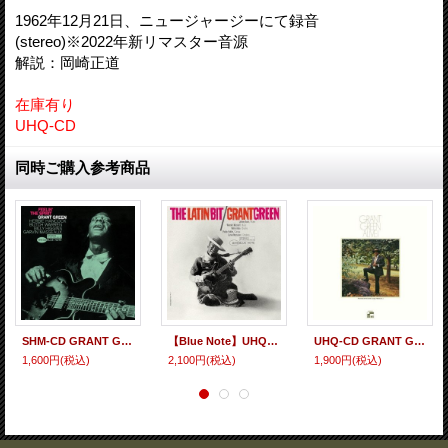
1962年12月21日、ニュージャージーにて録音
(stereo)※2022年新リマスター音源
解説：岡崎正道
在庫有り
UHQ-CD
同時ご購入参考商品
SHM-CD GRANT GREEN グラント・グリーン / FEELIN' THE SPIRIT + 1 フィーリン・ザ・スピリット + 1
【Blue Note】UHQ-CD GRANT GREEN グラント・グリーン / THE LATIN BEAT ザ・ラテン・ビット
UHQ-CD GRANT GREEN グラント・グリーン / ALIVE! + 3 アライヴ！+ 3
1,600円
(税込)
2,100円
(税込)
1,900円
(税込)