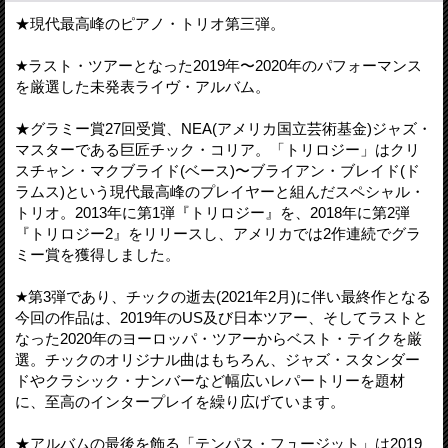
★現代最高峰のピアノ・トリオ第三弾。
★ラスト・ツアーとなった2019年〜2020年のパフォーマンス
を厳選した未発表ライヴ・アルバム。
★グラミー賞27回受賞、NEA(アメリカ国立芸術基金)ジャズ・
マスターである巨匠チック・コリア。「トリロジー」はクリ
スチャン・マクブライド(ベース)〜ブライアン・ブレイド(ド
ラムス)という現代最高峰のプレイヤーと組んだスペシャル・
トリオ。2013年に第1弾『トリロジー』を、2018年に第2弾
『トリロジー2』をリリースし、アメリカでは2作連続でグラ
ミー賞を獲得しました。
★第3弾であり、チックの逝去(2021年2月)に伴い最終作となる
今回の作品は、2019年のUS及び日本ツアー、そしてラストと
なった2020年のヨーロッパ・ツアーからベスト・テイクを厳
選。チックのオリジナル曲はもちろん、ジャズ・スタンダー
ドやクラシック・ナンバーなど幅広いレパートリーを題材
に、至高のインタープレイを繰り広げています。
★アルバムの最後を飾る「テンパス・フュージット」は2019