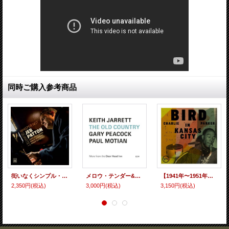
同時ご購入参考商品
衒いなくシンプル・ストレートに真っ向勝負を貫いたピアノとテナーの潔い活躍にスカッとさせられっぱなしな純正ハード・バップ系ワンホーン物の特級謹製品 輸入盤CD JEB PATTON QUARTET ジェブ・パットン / WHISPER NOT
メロウ・テンダー&エレガントな哀愁ロマンティシズム表現と歯切れよくダイナミックなブルージー・バピッシュ・グルーヴ描破の兼ね合いが絶妙の抒情派メロディック・ピアノ真髄至芸、極まる! 輸入盤CD KEITH JARRETT w./ GARY PEACOCK, PAUL MOTIAN キース・ジャレット / THE OLD COUNTRY : More from the Deer Head Inn
【1941年〜1951年までの貴重音源】国内UHQ-CD CHARLIE PARKER チャーリー・パーカー / BIRD IN KANSAS CITY バード・イン・カンザス・シティ
2,350円
(税込)
3,000円
(税込)
3,150円
(税込)