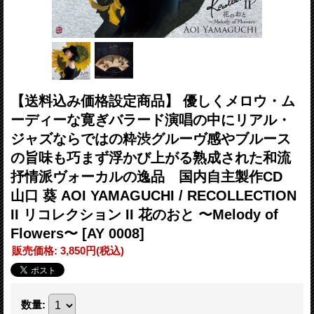
【送料込み価格設定商品】 優しくメロウ・ム
ーディーな寛ぎバラード演唱の中にリアル・
ジャズならではの粋渋グルーヴ感やブルース
の旨味も巧まず浮かび上がる熟成された和流
抒情派ヴォーカルの逸品 国内自主製作CD
山口 葵 AOI YAMAGUCHI / RECOLLECTION
II リコレクション II 花のおと 〜Melody of
Flowers〜
[AY 0008]
販売価格
:
3,850円
(税込)
数量
: