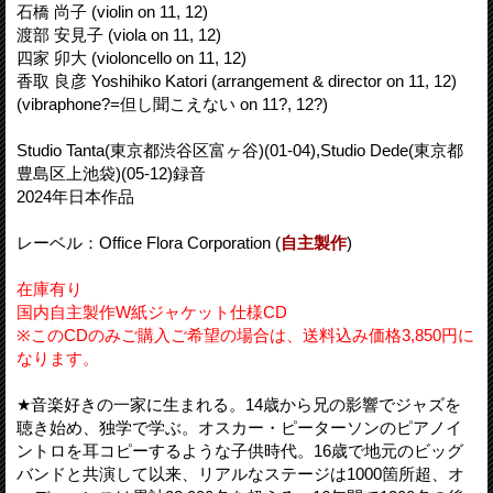
石橋 尚子 (violin on 11, 12)
渡部 安見子 (viola on 11, 12)
四家 卯大 (violoncello on 11, 12)
香取 良彦 Yoshihiko Katori (arrangement & director on 11, 12)
(vibraphone?=但し聞こえない on 11?, 12?)
Studio Tanta(東京都渋谷区富ヶ谷)(01-04),Studio Dede(東京都
豊島区上池袋)(05-12)録音
2024年日本作品
レーベル：Office Flora Corporation (
自主製作
)
在庫有り
国内自主製作W紙ジャケット仕様CD
※このCDのみご購入ご希望の場合は、送料込み価格3,850円に
なります。
★音楽好きの一家に生まれる。14歳から兄の影響でジャズを
聴き始め、独学で学ぶ。オスカー・ピーターソンのピアノイ
ントロを耳コピーするような子供時代。16歳で地元のビッグ
バンドと共演して以来、リアルなステージは1000箇所超、オ