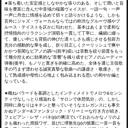
★落ち着いた安定感としなやかな張りのある、そして潤いと旨
味を豊富に含んだ中音域の端麗ヴォイスが、一語一句・一声
一声に丹念に情感を込めて切々と語りかけるような、しかも
言外にジャズ・ヴォーカルならではの粋渋なグルーヴ感やブ
ルース・テイストを仄かに匂わせた、基本はあくまで柔和な
抒情指向のリラクシング演唱を一貫して丁寧に、繊細に綴っ
て、優しい中にも背筋の伸びた凛々しさも感じさせる包容力
充分の感動的な華を成し、折り目正しくクーリッシュで爽や
かかつ長閑なピアノの調べ(前半)或いは音数を絞り節度をもっ
て幾分控えめに効果的な"音響"を織り成すピアノのムーディー
弾奏(後半)、もノリと寛ぎを的確に高めた、全体を通じ主役歌
手の巧まず漂わせる誠実真摯な歌曲への謙虚さ・敬虔さ、そ
して熟成感や母性に心地よく包み込まれる思いの和やか編と
なっている。
★概ねバラードを基調としたインティメイトでメロウ&センシ
ティヴなしっとり感溢れる「サロンで休憩気分」の、しかし
同時に身なりはキチンと整っていそうなエレガンスにも事欠
かぬテンダー&ファンタジック・ドリーミーな行き方が続き、
フェビアン・レザ・パネ(p)の爽涼でいておおらかなノリのよ
さも備わった滑脱ワザ、並びに堺敦生(p)の慎重に一音一音を