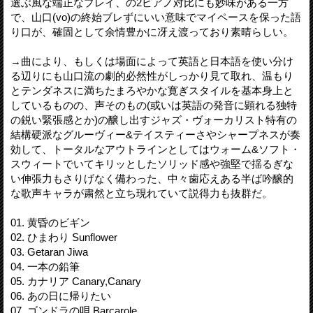
選ぶ風な端正なプレイ、の2ピアノ対比にも妙味がある一方
で、山口(vo)の終始ブレずにいい意味でマイペースを保った語
り口が、確固として余情豊かに冴え渡っており素晴らしい。
→曲により、もしくは場面によって英語と日本語を使い分け
る辺りにも山口流の劇的必然性がしっかり見て取れ、温もり
とテンダネスに満ちたまろやかな寛ぎスタイルを基本身上と
しているものの、声そのもの(或いは英語の発音に顕れる独特
の鋭い緊張感とか)の醸し出すジャズ・ヴォーカリスト特有の
結構硬派なグルーヴィー&テイスティーさやシャープネスが奏
効して、トータルなアウトラインとしてはウォーム&ソフト・
スウィートでいてキリッとしたソリッド感や強堅で揺るぎな
い伸張力もさりげなく備わった、中々歯応えある半ば吟醸的
な歌声キャラが粛然と立ち現れていて説得力も抜群だ。
01. 黄昏のビギン
02. ひまわり Sunflower
03. Getaran Jiwa
04. 一本の鉛筆
05. カナリア Canary,Canary
06. あの日に帰りたい
07. ゴンドラの唄 Barcarole