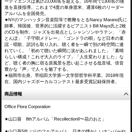
ーディエンスは累計23,000名を超える。16年間で1300名の後
進を直接指導。これまで4度の単身渡米、通算6枚のリーダー
アルバムを全国発売。
★NYのマンハッタン音楽院等で教鞭をとるNancy Marano氏に
師事。帰国後、世界的に活躍するピアニストBill Mays氏と2枚
のCDを制作。ジャズを出発点としシャンソンやラテン、「赤
とんぼ」「子守唄メドレー」「ゴンドラの唄」など日本の童
謡・唱歌、訳詞も取り入れ、聴く者を一瞬で別の時空間に連
れていく。「初めて聴いた瞬間に涙があふれました」「素晴
らしい構成！これぞ大人のライブ」「人生変わりました」な
ど、聴く者の胸に宿る原風景を思い起こさせる低音域、倍音
豊かな「声」で人々を魅了する。
★福岡市出身。早稲田大学第一文学部哲学科卒業。2018年現
在、国内ジャズボーカルコンテスト最多受賞記録保持者。
商品情報
Office Flora Corporation
★山口葵 8thアルバム「RecollectionII〜花のおと」
★山口葵5年ぶりのフルアルバム、日本の懐かしいナンバーや