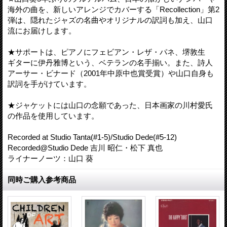
海外の曲を、新しいアレンジでカバーする「Recollection」第2
弾は、隠れたジャズの名曲やオリジナルの訳詞も加え、山口
流にお届けします。
★サポートは、ピアノにフェビアン・レザ・パネ、堺敦生
ギターに伊丹雅博という、ベテランの名手揃い。また、詩人
アーサー・ビナード（2001年中原中也賞受賞）や山口自身も
訳詞を手がけています。
★ジャケットには山口の念願であった、日本画家の川村愛氏
の作品を使用しています。
Recorded at Studio Tanta(#1-5)/Studio Dede(#5-12)
Recorded@Studio Dede 吉川 昭仁・松下 真也
ライナーノーツ：山口 葵
同時ご購入参考商品