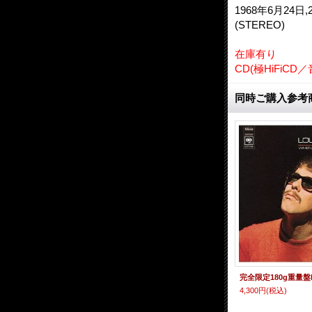
1968年6月24日,
(STEREO)
在庫有り
CD(極HiFiC
同時ご購入参考
4,300円
(税込)