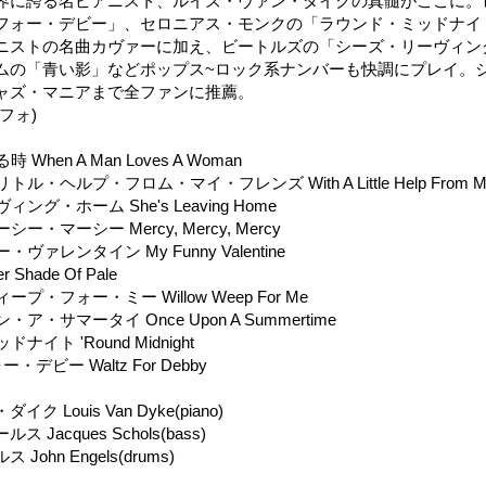
界に誇る名ピアニスト、ルイズ・ヴァン・ダイクの真髄がここに。
フォー・デビー」、セロニアス・モンクの「ラウンド・ミッドナイ
ニストの名曲カヴァーに加え、ビートルズの「シーズ・リーヴィン
ムの「青い影」などポップス~ロック系ナンバーも快調にプレイ。
ャズ・マニアまで全ファンに推薦。
フォ)
 When A Man Loves A Woman
ル・ヘルプ・フロム・マイ・フレンズ With A Little Help From My 
ィング・ホーム She's Leaving Home
ー・マーシー Mercy, Mercy, Mercy
・ヴァレンタイン My Funny Valentine
r Shade Of Pale
ープ・フォー・ミー Willow Weep For Me
・ア・サマータイ Once Upon A Summertime
ナイト 'Round Midnight
・デビー Waltz For Debby
 Louis Van Dyke(piano)
Jacques Schols(bass)
ohn Engels(drums)