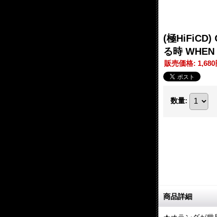
(極HiFiCD
る時 WHEN 
販売価格
:
1,68
数量
:
商品詳細