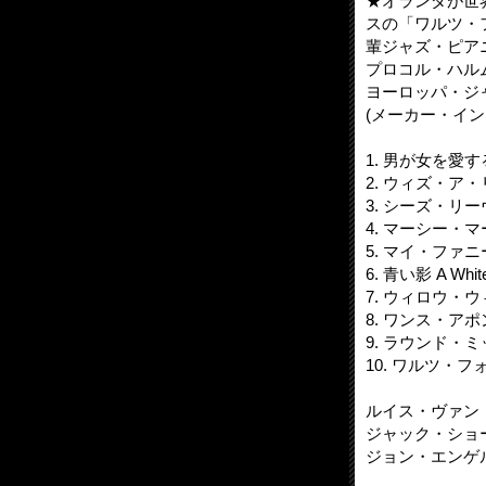
★オランダが世
スの「ワルツ・
輩ジャズ・ピア
プロコル・ハル
ヨーロッパ・ジ
(メーカー・イン
1. 男が女を愛する時
2. ウィズ・ア・リト
3. シーズ・リーヴ
4. マーシー・マーシ
5. マイ・ファニー
6. 青い影 A White
7. ウィロウ・ウィ
8. ワンス・アポン
9. ラウンド・ミッド
10. ワルツ・フォー
ルイス・ヴァン・ダイク
ジャック・ショールス 
ジョン・エンゲルス J