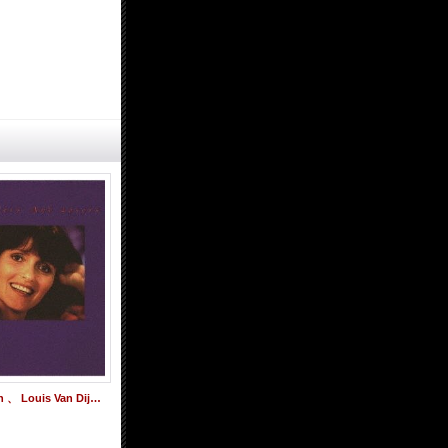
CD Soesja Citroen 、 Louis Van Dijk Trio ソーシャ・シトロエン・ウィズ・ルイス・ヴァン・ダイク・トリオ / ソングス・フォー・ラヴァーズ・アンド・ルーザーズ(完全限定生産盤)
CD SOESJA CITROEN ソーシャ・シトロエン / KEY LARGO キー・ラルゴ
1,400円
(税込)
1,680円
(税込)