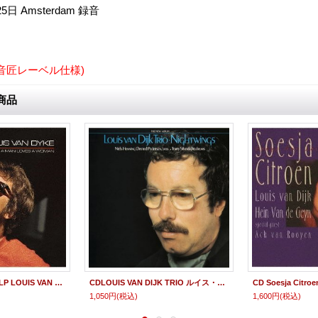
25日 Amsterdam 録音
D／音匠レーベル仕様)
商品
完全限定180g重量盤LP LOUIS VAN DIJK ルイス・ヴァン・ダイク / 男が女を愛する時 WHEN A MAN LOVES A WOMAN
CDLOUIS VAN DIJK TRIO ルイス・ヴァン・ダイク・トリオ / NIGHTWINGS ナイトウィングス
1,050円
(税込)
1,600円
(税込)