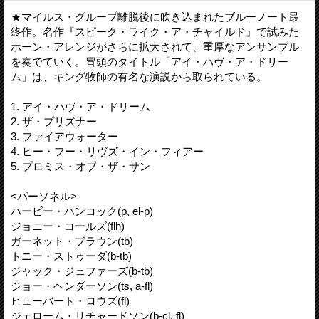
★マイルス・グループ離脱後に吹き込まれたブルーノート最
終作。名作『スピーク・ライク・ア・チャイルド』で試みた
ホーン・アレンジがさらに拡大されて、重厚なアンサンブル
を奏でていく。冒頭のタイトル「アイ・ハヴ・ア・ドリー
ム」は、キング牧師の有名な演説から取られている。
1. アイ・ハヴ・ア・ドリーム
2. ザ・プリズナー
3. ファイアウォーター
4. ヒー・フー・リヴズ・イン・フィアー
5. プロミス・オブ・ザ・サン
<パーソネル>
ハービー・ハンコック(p, el-p)
ジョニー・コールズ(flh)
ガーネット・ブラウン(tb)
トニー・ストゥーダ(b-tb)
ジャック・ジェファーズ(b-tb)
ジョー・ヘンダーソン(ts, a-fl)
ヒューバート・ロウズ(fl)
ジェローム・リチャードソン(b-cl, fl)