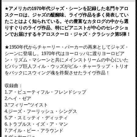
★
アメリカの1970年代ジャズ・シーンを記録した名門キアロ
スクーロは、ジャズの醍醐味、ライヴ作品を多く発表してい
たことはよく知られている。その豊富なカタログの中から選
りすぐりのライヴ作品、特にピアニストが中心のセレクショ
ンでお届けするキアロスクーロ・ジャズ・クラシック第5弾！
★1950年代からチャーリー・パーカーの再来としてジャズ・
シーンに登場し、1970年代はヨーロッパに渡りヨーロピア
ン・リズム・マシーンと共にメインストリームの中心にいた
ビバップ巨人フィル・ウッズがビル・チャーラップ・トリオ
をバックにスウィング魂を炸裂させたライヴ作品！
収録曲：
1.ア・ビューティフル・フレンドシップ
2.ヘイ・ゼア
3.“フィリー”ツイスト
4.ジーズ・フーリッシュ・シングス
5.ア・スミッティ・ディッティ
6.トラブルス・イズ・ア・マン
7.アイル・ビー・アラウンド
8.ヴォヤージュ