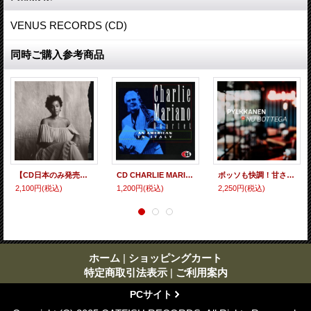
VENUS RECORDS (CD)
同時ご購入参考商品
【CD日本のみ発売】 CD Frida Touray フリーダ・トゥレイ / Mending メンディング
CD CHARLIE MARIANO QUARTET チャーリー・マリアーノ / アン・アメリカン・イン・イタリー
ボッソも快調！甘さ控えめの精悍凛然たるハードボイルドな引き締まったアルトサックス・ブロウが颯爽と映える勇壮昂揚編!!! CD PYLKKANEN ペッカ・プルッカネン / NU BOTTEGA
2,100円
(税込)
1,200円
(税込)
2,250円
(税込)
ホーム
|
ショッピングカート
特定商取引法表示
|
ご利用案内
PCサイト