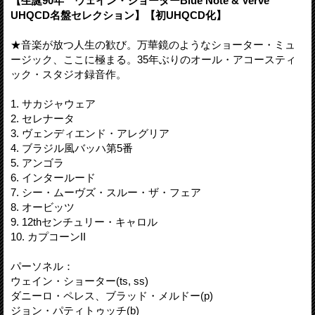
【生誕90年 ウェイン・ショーターBlue Note & Verve
UHQCD名盤セレクション】【初UHQCD化】
★音楽が放つ人生の歓び。万華鏡のようなショーター・ミュ
ージック、ここに極まる。35年ぶりのオール・アコースティ
ック・スタジオ録音作。
1. サカジャウェア
2. セレナータ
3. ヴェンディエンド・アレグリア
4. ブラジル風バッハ第5番
5. アンゴラ
6. インタールード
7. シー・ムーヴズ・スルー・ザ・フェア
8. オービッツ
9. 12thセンチュリー・キャロル
10. カプコーンII
パーソネル：
ウェイン・ショーター(ts, ss)
ダニーロ・ペレス、ブラッド・メルドー(p)
ジョン・パティトゥッチ(b)