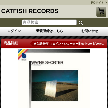
PCサイト
CATFISH RECORDS
ログイン
新規登録はこちら
お問い合せ
商品詳細
★生誕90年 ウェイン・ショーターBlue Note & Verv...