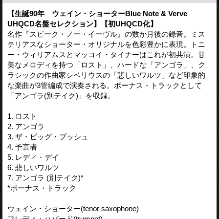
【生誕90年 ウェイン・ショーターBlue Note & Verve
UHQCD名盤セレクション】【初UHQCD化】
名作『スピーク・ノー・イーヴル』の数か月後の録音。ミス
テリアスなショーター・オリジナルを色彩豊かに表現。トニ
ー・ウィリアムスとマッコイ・タイナーはこれが初共演。甘
美なメロディを持つ「ロスト」、ハードな「アンゴラ」、ク
ラシックの作曲家シベリウスの「悲しいワルツ」など印象的
な楽曲が3管編成で演奏される。ボーナス・トラックとして
「アンゴラ(別テイク)」を収録。
1. ロスト
2. アンゴラ
3. ザ・ビッグ・プッシュ
4. 予言者
5. レディ・デイ
6. 悲しいワルツ
7. アンゴラ (別テイク)*
*ボーナス・トラック
ウェイン・ショーター(tenor saxophone)
フレディ・ハバード(trumpet)