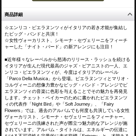
商品詳細
☆エンリコ・ピエラヌンツィがイタリアの若き才能が集結し
たビッグ・バンドと共演！
☆女性ヴォーカリスト、シモーナ・セヴェリーニをフィーチ
ャーした「ナイト・バード」の新アレンジにも注目！
■近年様々なレーベルから怒涛のリリース・ラッシュを続ける
イタリアが生んだ現代最高のジャズ・ピアニストの一人、エ
ンリコ・ピエラヌンツィが、今度はイタリアのレーベル
「Parco Della Musica」から登場。ピエラヌンツィとマリオ・
コルヴィーニの想像力豊かなビッグ・バンド・アレンジでピ
エラヌンツィの音楽に色彩を与えることでその魅力を再発見
します。チェット・ベイカーのために書かれたピエラヌンツ
ィの代表作「Night Bird」や「Soft Journey」、「Fairy
Flowers」では、過去のアルバムでも何度も共演している女性
ヴォーカリスト、シモーナ・セヴェリーニをフィーチャー。
セヴェリーニの洗練された声が際立つ魅力的なアレンジが施
されています。アルバム・タイトルは、エネルギーの伝達に
おける不可逆性を定量的に表す指標「Entropy」と、才能ある