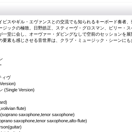
イビスやギル・エヴァンスとの交流でも知られるキーボード奏者、
ージックの極致。日野皓正、スティーヴ・グロスマン、ビリー・ス
が一堂に会し、オーヴァー・ダビングなしで空前のセッションを展
の要素も感じさせる音世界は、クラブ・ミュージック・シーンにも
ン
ー
ティヴ
Version)
ingle Version)
rd)
livian flute)
(soprano saxophone,tenor saxophone)
prano saxophone,tenor saxophone,alto-flute)
son(guitar)