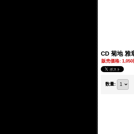
CD 菊地 雅章 
販売価格
:
1,05
数量
: