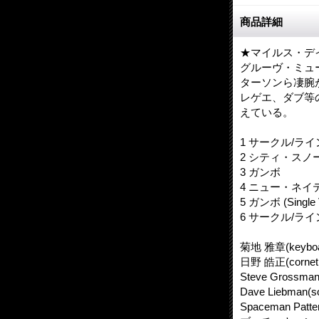
商品詳細
★マイルス・デ
グルーヴ・ミュ
ターソンら凄腕
レゲエ、ダブ等
えている。
1 サークル/ライ
2 シティ・スノ
3 ガンボ
4 ニュー・ネイ
5 ガンボ (Single 
6 サークル/ライン (S
菊地 雅章(keyboa
日野 皓正(cornet,vo
Steve Grossman
Dave Liebman(so
Spaceman Patter