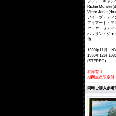
ブッチ・キャンベル(
Richie Morales(
Victor Jones(dr
アイーブ・ディエング(
アイアート・モレイラ
ヤーヤ・セディック
ハッサン・ジェイキ
他
1980年11月 N
1980年12月,19
(STEREO)
在庫有り
期間生産限定盤 
同時ご購入参考