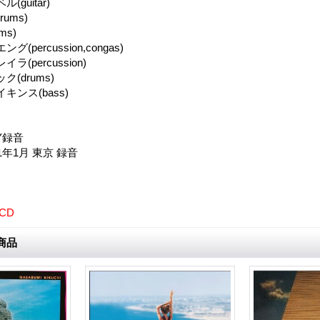
guitar)
drums)
ums)
percussion,congas)
(percussion)
(drums)
ンス(bass)
Y録音
81年1月 東京 録音
CD
商品