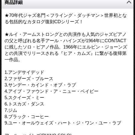
商品詳細
★70年代ジャズ名門＜フライング・ダッチマン＞世界初とな
る包括的なカタログ復刻CDシリーズ！
★ルイ・アームストロングとの共演作も人気のジャズピアノ
の父と呼ばれる名手アール・ハインズが1964年にCONTACT
に残したソロ・ピアノ作品。1966年にエルビン・ジョーンズ
との共演でリリースされる『ヒア・カムズ』に繋がる復帰第
一作品。
1.アンデサイデッド
2.ファザーズ・ブルース
3.サンデー・カインド・オブ・ラブ
4.アイブ・ファウンド・ア・ニュー・ベイビー
5.スクイーズ・ミー
6.トスカズ・ダンス
7.ジム
8.ブラック・コーヒー
9.ユー・オールウェイズ・ハート・ジ・ワン・ユー・ラブ